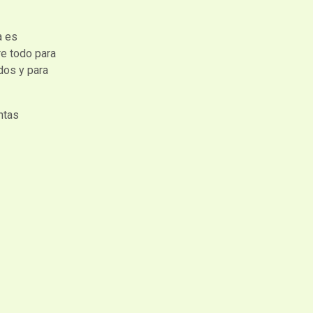
a es
e todo para
ados y para
ntas