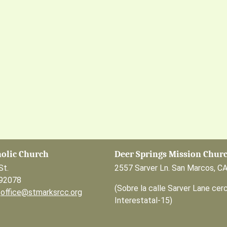
holic Church
Deer Springs Mission Chur
St.
2557 Sarver Ln. San Marcos, C
 92078
(Sobre la calle Sarver Lane cerc
0
office@stmarksrcc.org
Interestatal-15)